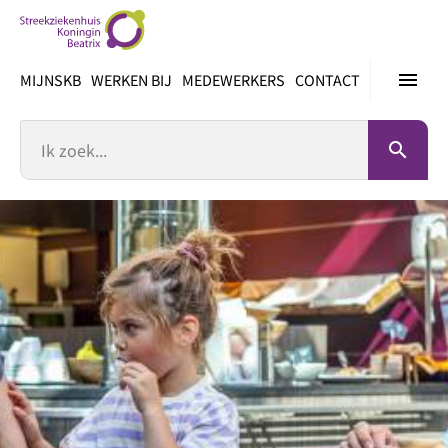
Ga
direct
naar
menu
MIJNSKB
WERKEN BIJ
MEDEWERKERS
CONTACT
inhoud
Zoek
search