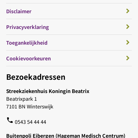
Disclaimer
Privacyverklaring
Toegankelijkheid
Cookievoorkeuren
Bezoekadressen
Streekziekenhuis Koningin Beatrix
Beatrixpark 1
7101 BN Winterswijk
phone
0543 54 44 44
Buitenpoli Eibergen (Hageman Medisch Centrum)