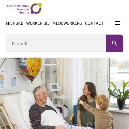
Ga
direct
naar
menu
MIJNSKB
WERKEN BIJ
MEDEWERKERS
CONTACT
inhoud
Zoek
search