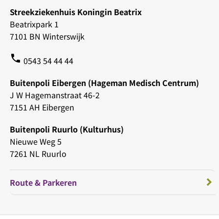
Streekziekenhuis Koningin Beatrix
Beatrixpark 1
7101 BN Winterswijk
phone
0543 54 44 44
Buitenpoli Eibergen (Hageman Medisch Centrum)
J W Hagemanstraat 46-2
7151 AH Eibergen
Buitenpoli Ruurlo (Kulturhus)
Nieuwe Weg 5
7261 NL Ruurlo
Route & Parkeren