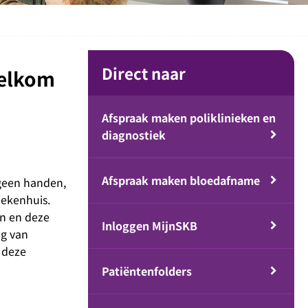
Direct naar
welkom
Afspraak maken poliklinieken en
diagnostiek
Afspraak maken bloedafname
 geen handen,
iekenhuis.
en en deze
Inloggen MijnSKB
ng van
 deze
Patiëntenfolders