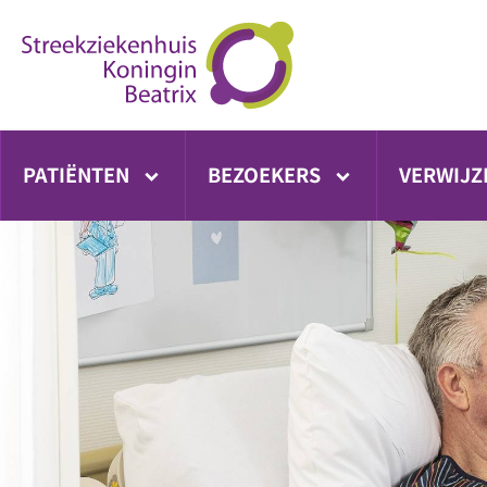
Ga
direct
naar
inhoud
PATIËNTEN
BEZOEKERS
VERWIJZ