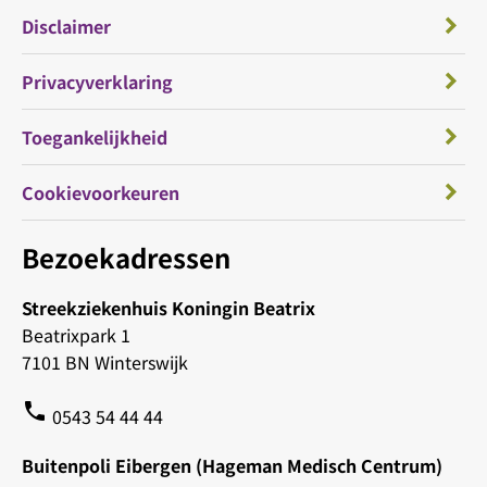
Disclaimer
Privacyverklaring
Toegankelijkheid
Cookievoorkeuren
Bezoekadressen
Streekziekenhuis Koningin Beatrix
Beatrixpark 1
7101 BN Winterswijk
phone
0543 54 44 44
Buitenpoli Eibergen (Hageman Medisch Centrum)