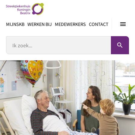
Ga
direct
naar
menu
MIJNSKB
WERKEN BIJ
MEDEWERKERS
CONTACT
inhoud
Zoek
search