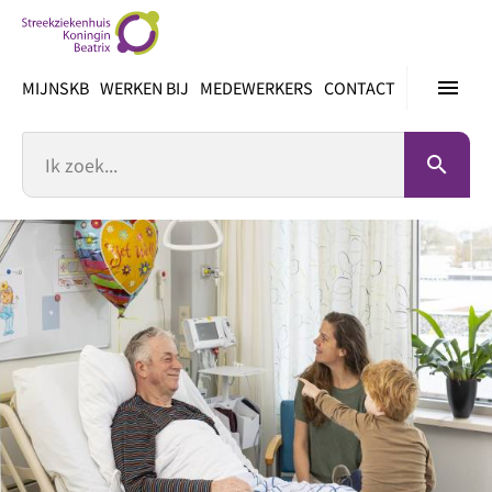
Ga
direct
naar
menu
MIJNSKB
WERKEN BIJ
MEDEWERKERS
CONTACT
inhoud
Zoek
search