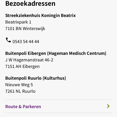
Bezoekadressen
Streekziekenhuis Koningin Beatrix
Beatrixpark 1
7101 BN Winterswijk
phone
0543 54 44 44
Buitenpoli Eibergen (Hageman Medisch Centrum)
J W Hagemanstraat 46-2
7151 AH Eibergen
Buitenpoli Ruurlo (Kulturhus)
Nieuwe Weg 5
7261 NL Ruurlo
Route & Parkeren