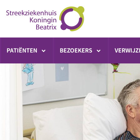
Ga
direct
naar
inhoud
PATIËNTEN
BEZOEKERS
VERWIJZ