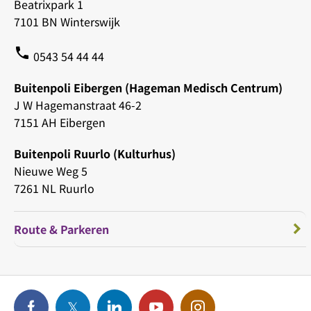
Beatrixpark 1
7101 BN Winterswijk
phone
0543 54 44 44
Buitenpoli Eibergen (Hageman Medisch Centrum)
J W Hagemanstraat 46-2
7151 AH Eibergen
Buitenpoli Ruurlo (Kulturhus)
Nieuwe Weg 5
7261 NL Ruurlo
Route & Parkeren