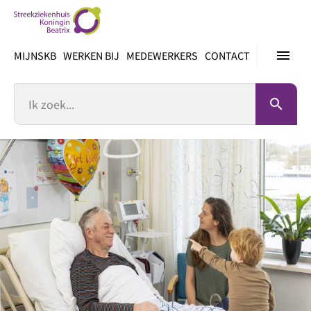
Ga
direct
naar
menu
MIJNSKB
WERKEN BIJ
MEDEWERKERS
CONTACT
inhoud
Zoek
search