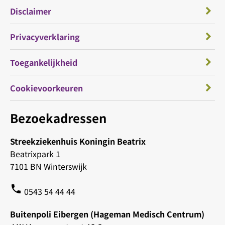
Disclaimer
Privacyverklaring
Toegankelijkheid
Cookievoorkeuren
Bezoekadressen
Streekziekenhuis Koningin Beatrix
Beatrixpark 1
7101 BN Winterswijk
phone
0543 54 44 44
Buitenpoli Eibergen (Hageman Medisch Centrum)