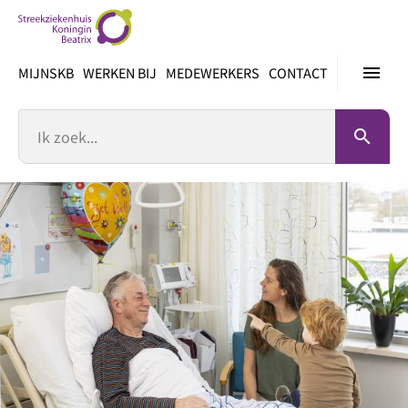
Ga
direct
naar
menu
MIJNSKB
WERKEN BIJ
MEDEWERKERS
CONTACT
inhoud
Zoek
search