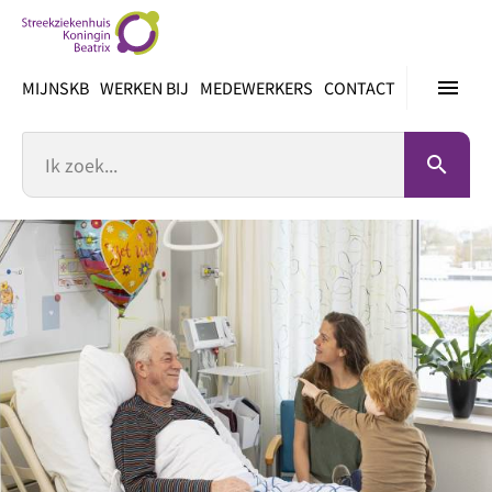
Ga
direct
naar
menu
MIJNSKB
WERKEN BIJ
MEDEWERKERS
CONTACT
inhoud
Zoek
search