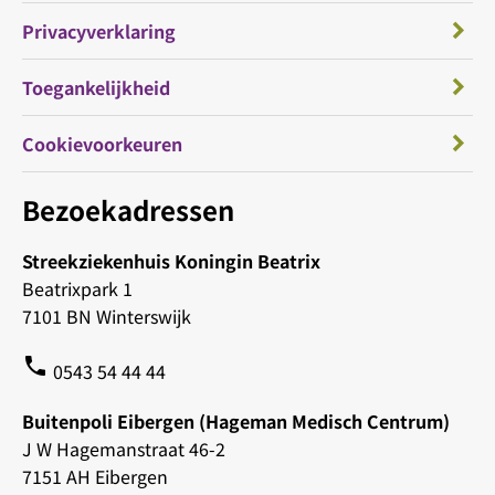
Privacyverklaring
Toegankelijkheid
Cookievoorkeuren
Bezoekadressen
Streekziekenhuis Koningin Beatrix
Beatrixpark 1
7101 BN Winterswijk
phone
0543 54 44 44
Buitenpoli Eibergen (Hageman Medisch Centrum)
J W Hagemanstraat 46-2
7151 AH Eibergen