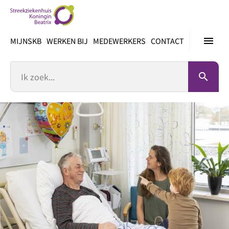
Ga
direct
naar
menu
MIJNSKB
WERKEN BIJ
MEDEWERKERS
CONTACT
inhoud
Zoek
search