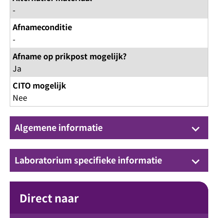
-
Afnameconditie
-
Afname op prikpost mogelijk?
Ja
CITO mogelijk
Nee
Algemene informatie
keyboard_arrow_down
Laboratorium specifieke informatie
keyboard_arrow_down
Direct naar