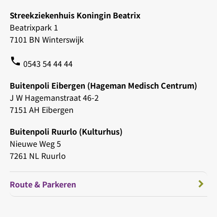
Streekziekenhuis Koningin Beatrix
Beatrixpark 1
7101 BN Winterswijk
phone
0543 54 44 44
Buitenpoli Eibergen (Hageman Medisch Centrum)
J W Hagemanstraat 46-2
7151 AH Eibergen
Buitenpoli Ruurlo (Kulturhus)
Nieuwe Weg 5
7261 NL Ruurlo
Route & Parkeren