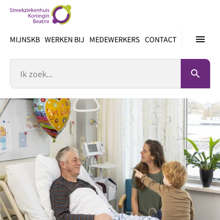
Ga
direct
naar
menu
MIJNSKB
WERKEN BIJ
MEDEWERKERS
CONTACT
inhoud
Zoek
search