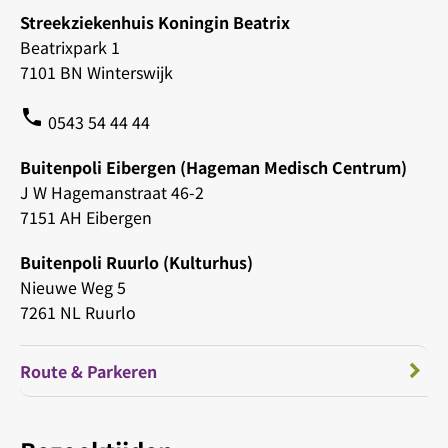
Streekziekenhuis Koningin Beatrix
Beatrixpark 1
7101 BN Winterswijk
phone
0543 54 44 44
Buitenpoli Eibergen (Hageman Medisch Centrum)
J W Hagemanstraat 46-2
7151 AH Eibergen
Buitenpoli Ruurlo (Kulturhus)
Nieuwe Weg 5
7261 NL Ruurlo
Route & Parkeren