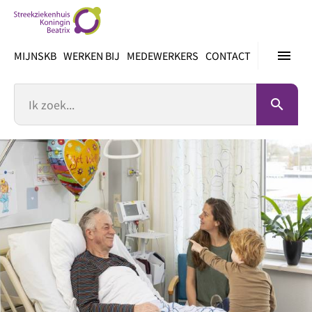
Ga
direct
naar
menu
MIJNSKB
WERKEN BIJ
MEDEWERKERS
CONTACT
inhoud
Zoek
search