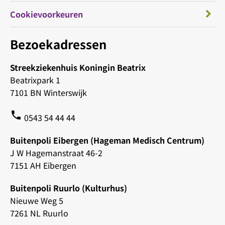
Cookievoorkeuren
Bezoekadressen
Streekziekenhuis Koningin Beatrix
Beatrixpark 1
7101 BN Winterswijk
phone
0543 54 44 44
Buitenpoli Eibergen (Hageman Medisch Centrum)
J W Hagemanstraat 46-2
7151 AH Eibergen
Buitenpoli Ruurlo (Kulturhus)
Nieuwe Weg 5
7261 NL Ruurlo