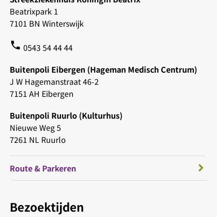
Beatrixpark 1
7101 BN Winterswijk
phone
0543 54 44 44
Buitenpoli Eibergen (Hageman Medisch Centrum)
J W Hagemanstraat 46-2
7151 AH Eibergen
Buitenpoli Ruurlo (Kulturhus)
Nieuwe Weg 5
7261 NL Ruurlo
Route & Parkeren
Bezoektijden