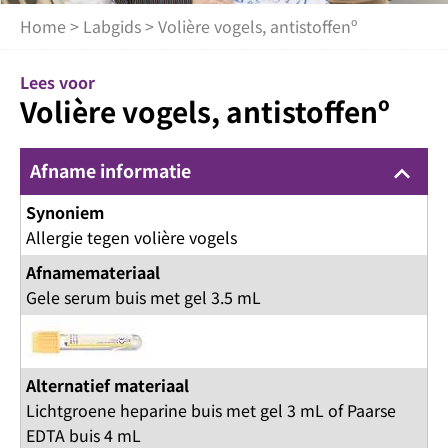
Home
>
Labgids
> Volière vogels, antistoffenº
Lees voor
Volière vogels, antistoffenº
Afname informatie
keyboard_arrow_up
Synoniem
Allergie tegen volière vogels
Afnamemateriaal
Gele serum buis met gel 3.5 mL
Alternatief materiaal
Lichtgroene heparine buis met gel 3 mL of Paarse
EDTA buis 4 mL