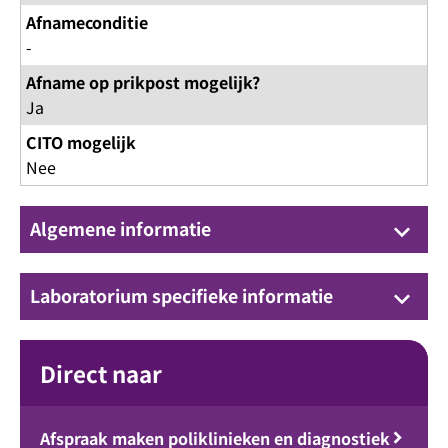
Afnameconditie
-
Afname op prikpost mogelijk?
Ja
CITO mogelijk
Nee
Algemene informatie
keyboard_arrow_down
Laboratorium specifieke informatie
keyboard_arrow_down
Direct naar
Afspraak maken poliklinieken en diagnostiek