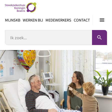
Ga
direct
naar
menu
MIJNSKB
WERKEN BIJ
MEDEWERKERS
CONTACT
inhoud
Zoek
search