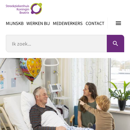
Ga
direct
naar
menu
MIJNSKB
WERKEN BIJ
MEDEWERKERS
CONTACT
inhoud
Zoek
search