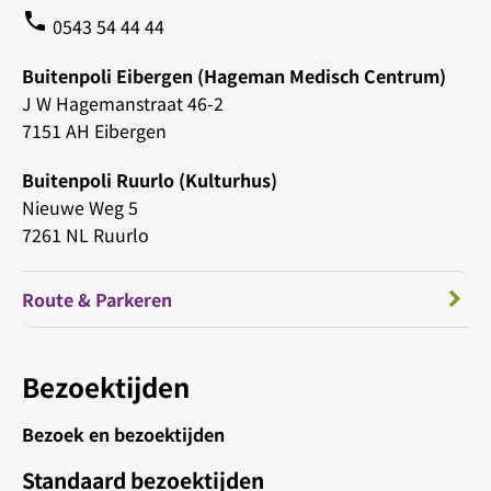
phone
0543 54 44 44
Buitenpoli Eibergen (Hageman Medisch Centrum)
J W Hagemanstraat 46-2
7151 AH Eibergen
Buitenpoli Ruurlo (Kulturhus)
Nieuwe Weg 5
7261 NL Ruurlo
Route & Parkeren
Bezoektijden
Bezoek en bezoektijden
Standaard bezoektijden