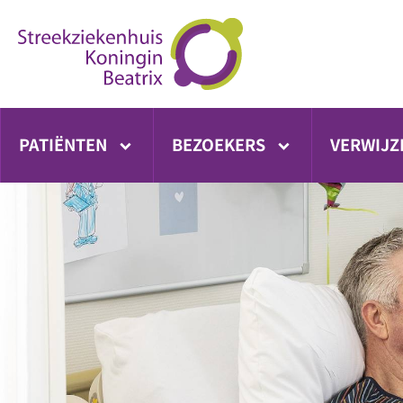
Ga
direct
naar
inhoud
PATIËNTEN
BEZOEKERS
VERWIJZ