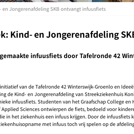
- en Jongerenafdeling SKB ontvangt infuusfiets
ek: Kind- en Jongerenafdeling SK
emaakte infuusfiets door Tafelronde 42 Wint
initiatief van de Tafelronde 42 Winterswijk-Groenlo en Idee
ing de Kind- en Jongerenafdeling van Streekziekenhuis Koni
nieke infuusfiets. Studenten van het Graafschap College en
f Applied Sciences ontwierpen de fiets, bedoeld voor kinder
 die in het ziekenhuis een infuus krijgen. Door de infuusfiets 
ziekenhuisopname met infuus toch vrij spelen op de afdeling