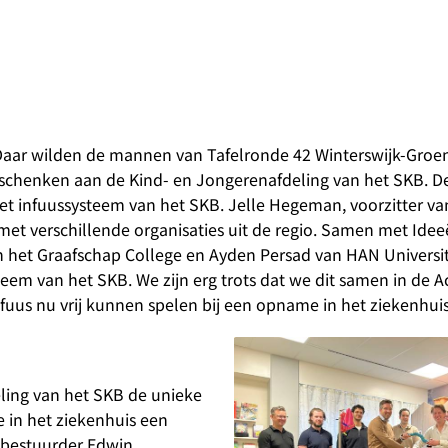
 Daar wilden de mannen van Tafelronde 42 Winterswijk-Groen
te schenken aan de Kind- en Jongerenafdeling van het SKB. 
het infuussysteem van het SKB. Jelle Hegeman, voorzitter va
et verschillende organisaties uit de regio. Samen met Idee
 het Graafschap College en Ayden Persad van HAN Universit
teem van het SKB. We zijn erg trots dat we dit samen in de 
uus nu vrij kunnen spelen bij een opname in het ziekenhuis
ling van het SKB de unieke
ie in het ziekenhuis een
 bestuurder Edwin