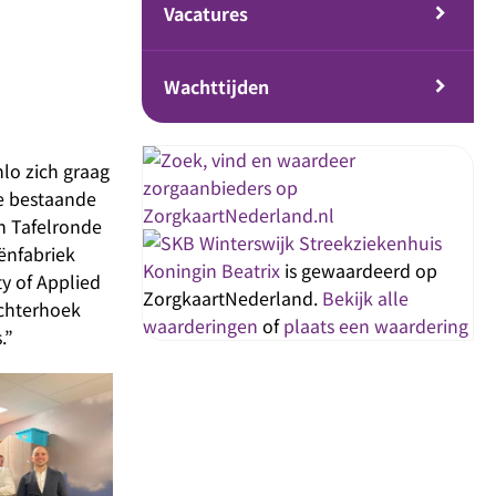
Vacatures
Wachttijden
lo zich graag
De bestaande
n Tafelronde
Streekziekenhuis
ënfabriek
Koningin Beatrix
is gewaardeerd op
y of Applied
ZorgkaartNederland.
Bekijk alle
Achterhoek
waarderingen
of
plaats een waardering
.”