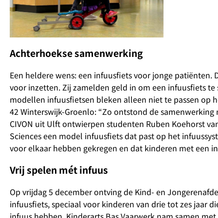
Achterhoekse samenwerking
Een heldere wens: een infuusfiets voor jonge patiënten.
voor inzetten. Zij zamelden geld in om een infuusfiets 
modellen infuusfietsen bleken alleen niet te passen op 
42 Winterswijk-Groenlo: “Zo ontstond de samenwerking m
CIVON uit Ulft ontwierpen studenten Ruben Koehorst van
Sciences een model infuusfiets dat past op het infuussys
voor elkaar hebben gekregen en dat kinderen met een inf
Vrij spelen mét infuus
Op vrijdag 5 december ontving de Kind- en Jongerenafde
infuusfiets, speciaal voor kinderen van drie tot zes jaar d
infuus hebben. Kinderarts Bas Vaarwerk nam samen met