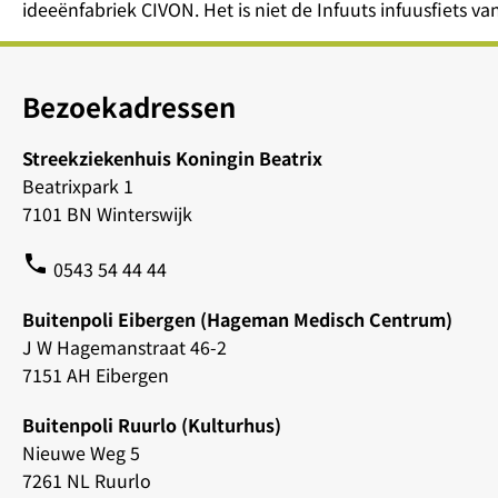
ideeënfabriek CIVON. Het is niet de Infuuts infuusfiets v
Bezoekadressen
Streekziekenhuis Koningin Beatrix
Beatrixpark 1
7101 BN Winterswijk
phone
0543 54 44 44
Buitenpoli Eibergen (Hageman Medisch Centrum)
J W Hagemanstraat 46-2
7151 AH Eibergen
Buitenpoli Ruurlo (Kulturhus)
Nieuwe Weg 5
7261 NL Ruurlo