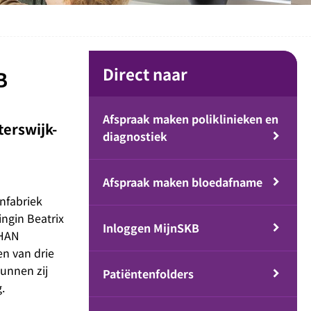
Direct naar
B
Afspraak maken poliklinieken en
erswijk-
diagnostiek
Afspraak maken bloedafname
ënfabriek
ngin Beatrix
Inloggen MijnSKB
 HAN
en van drie
kunnen zij
Patiëntenfolders
.