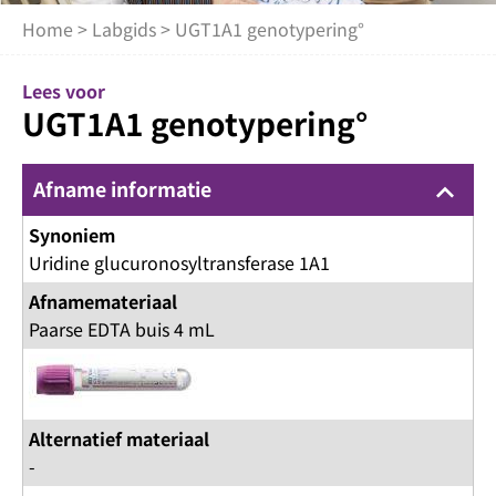
Home
>
Labgids
> UGT1A1 genotypering°
Lees voor
UGT1A1 genotypering°
Afname informatie
keyboard_arrow_up
Synoniem
Uridine glucuronosyltransferase 1A1
Afnamemateriaal
Paarse EDTA buis 4 mL
Alternatief materiaal
-