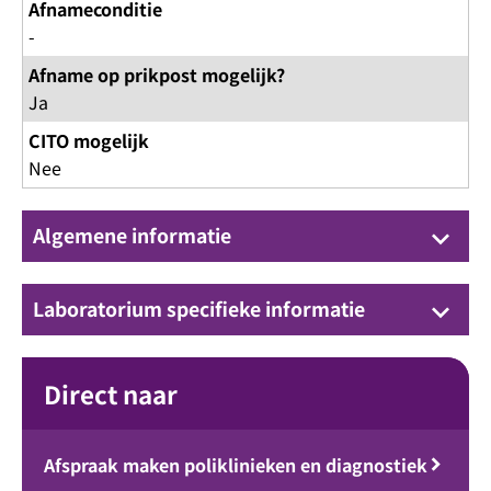
Afnameconditie
-
Afname op prikpost mogelijk?
Ja
CITO mogelijk
Nee
Algemene informatie
keyboard_arrow_down
Laboratorium specifieke informatie
keyboard_arrow_down
Direct naar
Afspraak maken poliklinieken en diagnostiek