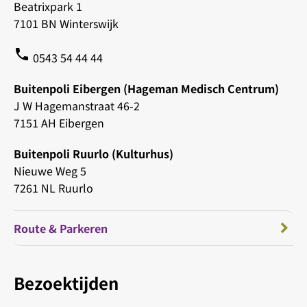
Beatrixpark 1
7101 BN Winterswijk
phone
0543 54 44 44
Buitenpoli Eibergen (Hageman Medisch Centrum)
J W Hagemanstraat 46-2
7151 AH Eibergen
Buitenpoli Ruurlo (Kulturhus)
Nieuwe Weg 5
7261 NL Ruurlo
Route & Parkeren
Bezoektijden