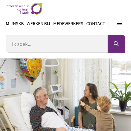
Ga
direct
naar
menu
MIJNSKB
WERKEN BIJ
MEDEWERKERS
CONTACT
inhoud
Zoek
search