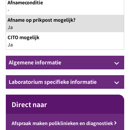
Afnameconditie
-
Afname op prikpost mogelijk?
Ja
CITO mogelijk
Ja
Algemene informatie
keyboard_arrow_down
Laboratorium specifieke informatie
keyboard_arrow_down
Direct naar
Afspraak maken poliklinieken en diagnostiek