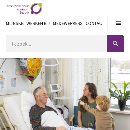
Ga
direct
naar
menu
MIJNSKB
WERKEN BIJ
MEDEWERKERS
CONTACT
inhoud
Zoek
search