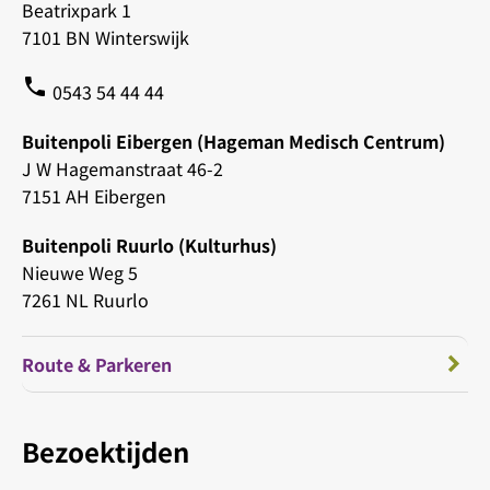
Beatrixpark 1
7101 BN Winterswijk
phone
0543 54 44 44
Buitenpoli Eibergen (Hageman Medisch Centrum)
J W Hagemanstraat 46-2
7151 AH Eibergen
Buitenpoli Ruurlo (Kulturhus)
Nieuwe Weg 5
7261 NL Ruurlo
Route & Parkeren
Bezoektijden