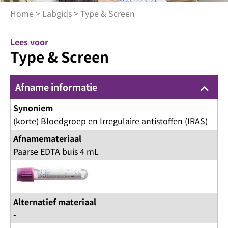
Home
>
Labgids
> Type & Screen
Lees voor
Type & Screen
Afname informatie
keyboard_arrow_up
Synoniem
(korte) Bloedgroep en Irregulaire antistoffen (IRAS)
Afnamemateriaal
Paarse EDTA buis 4 mL
Alternatief materiaal
-