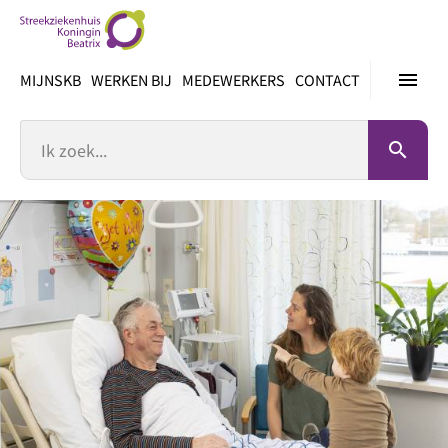
Ga
direct
naar
menu
MIJNSKB
WERKEN BIJ
MEDEWERKERS
CONTACT
inhoud
Zoek
search