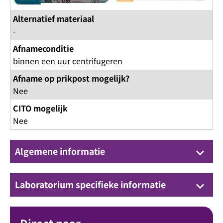
Alternatief materiaal
-
Afnameconditie
binnen een uur centrifugeren
Afname op prikpost mogelijk?
Nee
CITO mogelijk
Nee
Algemene informatie
keyboard_arrow_down
Laboratorium specifieke informatie
keyboard_arrow_down