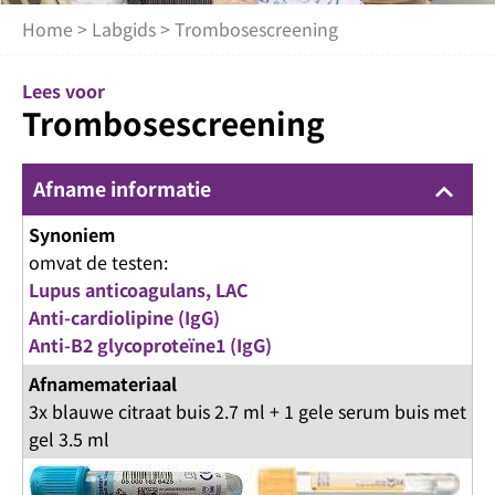
Home
>
Labgids
> Trombosescreening
Lees voor
Trombosescreening
Afname informatie
keyboard_arrow_up
Synoniem
omvat de testen:
Lupus anticoagulans, LAC
Anti-cardiolipine (IgG)
Anti-B2 glycoproteïne1 (IgG)
Afnamemateriaal
3x blauwe citraat buis 2.7 ml + 1 gele serum buis met
gel 3.5 ml