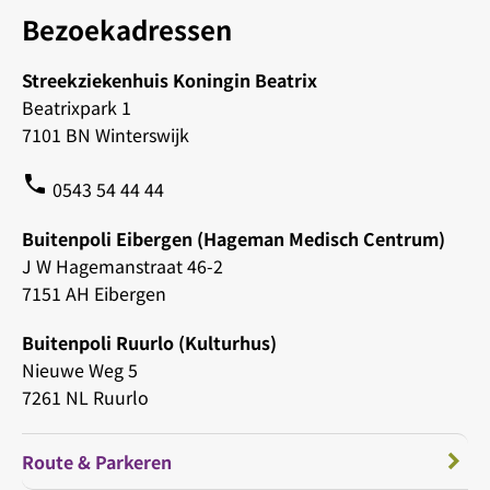
Bezoekadressen
Streekziekenhuis Koningin Beatrix
Beatrixpark 1
7101 BN Winterswijk
phone
0543 54 44 44
Buitenpoli Eibergen (Hageman Medisch Centrum)
J W Hagemanstraat 46-2
7151 AH Eibergen
Buitenpoli Ruurlo (Kulturhus)
Nieuwe Weg 5
7261 NL Ruurlo
Route & Parkeren