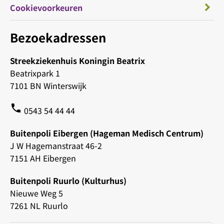
Cookievoorkeuren
Bezoekadressen
Streekziekenhuis Koningin Beatrix
Beatrixpark 1
7101 BN Winterswijk
phone
0543 54 44 44
Buitenpoli Eibergen (Hageman Medisch Centrum)
J W Hagemanstraat 46-2
7151 AH Eibergen
Buitenpoli Ruurlo (Kulturhus)
Nieuwe Weg 5
7261 NL Ruurlo