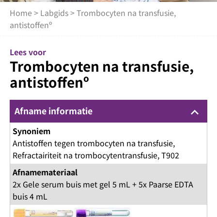
Home
>
Labgids
> Trombocyten na transfusie,
antistoffenº
Lees voor
Trombocyten na transfusie,
antistoffenº
Afname informatie
keyboard_arrow_up
Synoniem
Antistoffen tegen trombocyten na transfusie,
Refractairiteit na trombocytentransfusie, T902
Afnamemateriaal
2x Gele serum buis met gel 5 mL + 5x Paarse EDTA
buis 4 mL