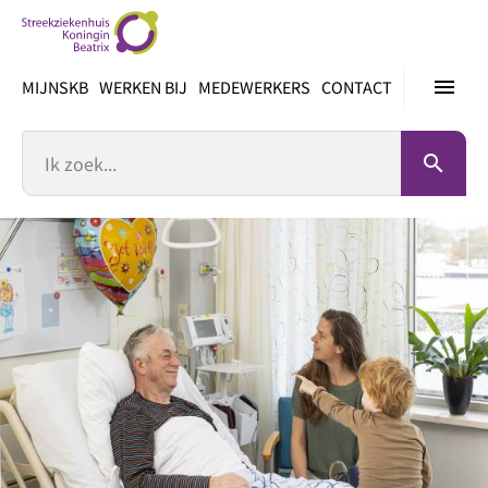
Ga
direct
naar
menu
MIJNSKB
WERKEN BIJ
MEDEWERKERS
CONTACT
inhoud
Zoek
search