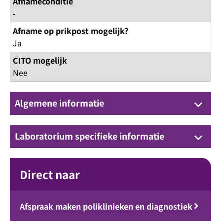
Afnameconditie
-
Afname op prikpost mogelijk?
Ja
CITO mogelijk
Nee
Algemene informatie
keyboard_arrow_down
Laboratorium specifieke informatie
keyboard_arrow_down
Direct naar
Afspraak maken poliklinieken en diagnostiek