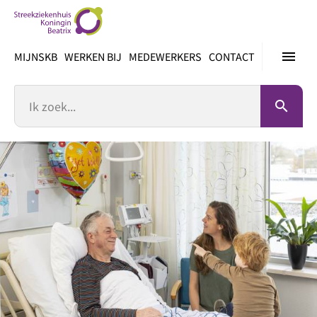
Ga
direct
naar
menu
MIJNSKB
WERKEN BIJ
MEDEWERKERS
CONTACT
inhoud
Zoek
search