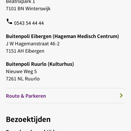
Beatrixpark 1
7101 BN Winterswijk
phone
0543 54 44 44
Buitenpoli Eibergen (Hageman Medisch Centrum)
J W Hagemanstraat 46-2
7151 AH Eibergen
Buitenpoli Ruurlo (Kulturhus)
Nieuwe Weg 5
7261 NL Ruurlo
Route & Parkeren
Bezoektijden