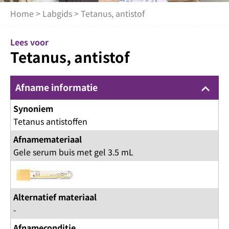
Home
>
Labgids
> Tetanus, antistof
Lees voor
Tetanus, antistof
Afname informatie
keyboard_arrow_up
Synoniem
Tetanus antistoffen
Afnamemateriaal
Gele serum buis met gel 3.5 mL
Alternatief materiaal
-
Afnameconditie