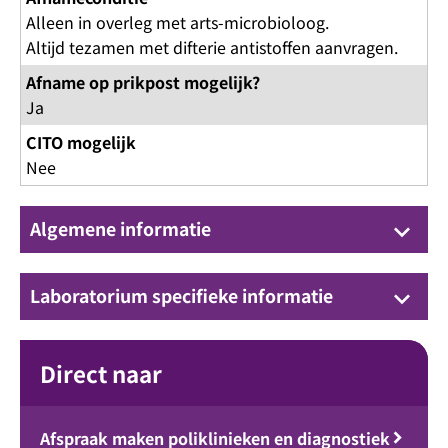
Alleen in overleg met arts-microbioloog.
Altijd tezamen met difterie antistoffen aanvragen.
Afname op prikpost mogelijk?
Ja
CITO mogelijk
Nee
Algemene informatie
keyboard_arrow_down
Laboratorium specifieke informatie
keyboard_arrow_down
Direct naar
Afspraak maken poliklinieken en diagnostiek