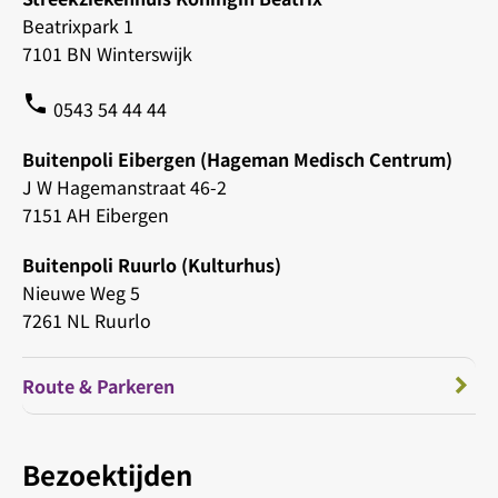
Beatrixpark 1
7101 BN Winterswijk
phone
0543 54 44 44
Buitenpoli Eibergen (Hageman Medisch Centrum)
J W Hagemanstraat 46-2
7151 AH Eibergen
Buitenpoli Ruurlo (Kulturhus)
Nieuwe Weg 5
7261 NL Ruurlo
Route & Parkeren
Bezoektijden