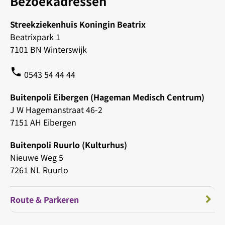
Bezoekadressen
Streekziekenhuis Koningin Beatrix
Beatrixpark 1
7101 BN Winterswijk
phone
0543 54 44 44
Buitenpoli Eibergen (Hageman Medisch Centrum)
J W Hagemanstraat 46-2
7151 AH Eibergen
Buitenpoli Ruurlo (Kulturhus)
Nieuwe Weg 5
7261 NL Ruurlo
Route & Parkeren