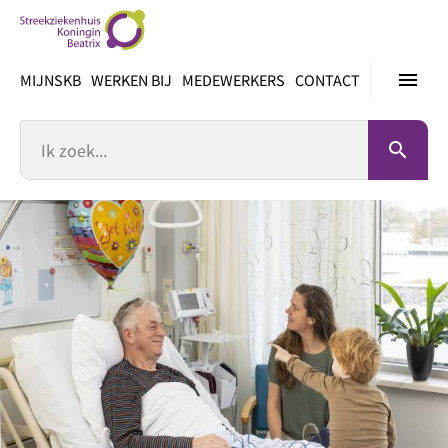
Ga
direct
naar
menu
MIJNSKB
WERKEN BIJ
MEDEWERKERS
CONTACT
inhoud
Zoek
search