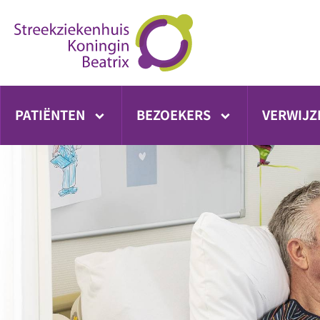
Ga
direct
naar
inhoud
PATIËNTEN
BEZOEKERS
VERWIJZ