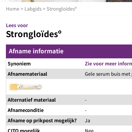
Home
>
Labgids
> Strongloïdesº
Lees voor
Strongloïdesº
Afname informatie
Synoniem
Zie voor meer infor
Afnamemateriaal
Gele serum buis met 
Alternatief materiaal
-
Afnameconditie
-
Afname op prikpost mogelijk?
Ja
CITO mogelijk
Nee