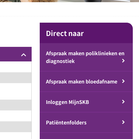
Direct naar
Afspraak maken poliklinieken en
keyboard_arrow_up
diagnostiek
Afspraak maken bloedafname
Inloggen MijnSKB
Patiëntenfolders