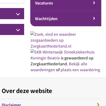
Vacatures
keyboard_arrow_down
Wachttijden
keyboard_arrow_down
Streekziekenhuis
Koningin Beatrix
is gewaardeerd op
ZorgkaartNederland.
Bekijk alle
waarderingen
of
plaats een waardering
Over deze website
Disclaimer