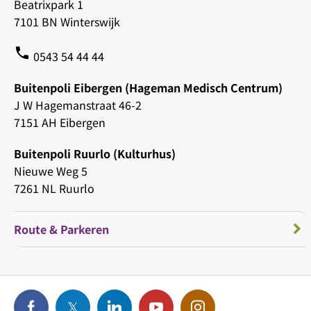
Beatrixpark 1
7101 BN Winterswijk
phone
0543 54 44 44
Buitenpoli Eibergen (Hageman Medisch Centrum)
J W Hagemanstraat 46-2
7151 AH Eibergen
Buitenpoli Ruurlo (Kulturhus)
Nieuwe Weg 5
7261 NL Ruurlo
Route & Parkeren