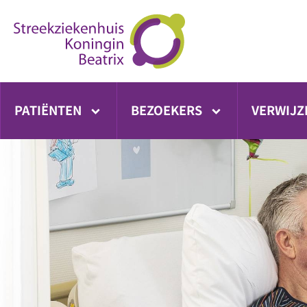
Ga
direct
naar
inhoud
PATIËNTEN
BEZOEKERS
VERWIJZ