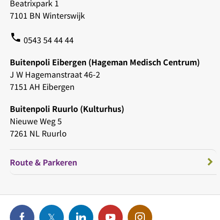
Beatrixpark 1
7101 BN Winterswijk
phone
0543 54 44 44
Buitenpoli Eibergen (Hageman Medisch Centrum)
J W Hagemanstraat 46-2
7151 AH Eibergen
Buitenpoli Ruurlo (Kulturhus)
Nieuwe Weg 5
7261 NL Ruurlo
Route & Parkeren