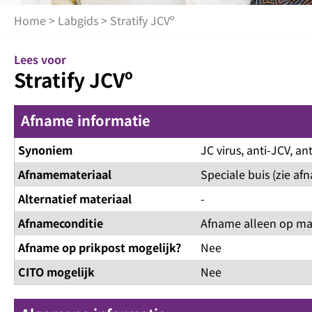
Home
>
Labgids
> Stratify JCVº
Lees voor
Stratify JCVº
Afname informatie
Synoniem
JC virus, anti-JCV, an
Afnamemateriaal
Speciale buis (zie af
Alternatief materiaal
-
Afnameconditie
Afname alleen op ma t
Afname op prikpost mogelijk?
Nee
CITO mogelijk
Nee