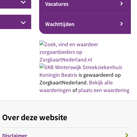
keyboard_arrow_down
Vacatures
keyboard_arrow_down
Wachttijden
Streekziekenhuis
Koningin Beatrix
is gewaardeerd op
ZorgkaartNederland.
Bekijk alle
waarderingen
of
plaats een waardering
Over deze website
Disclaimer