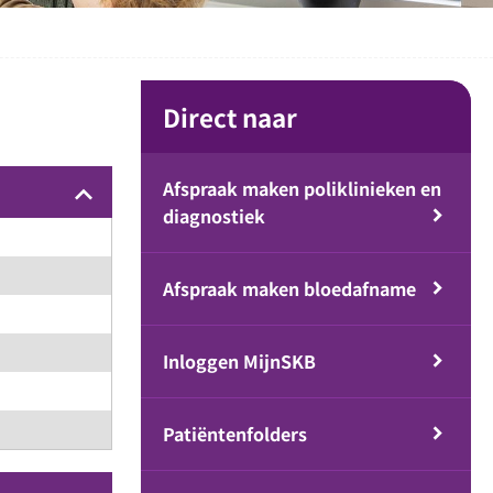
Direct naar
Afspraak maken poliklinieken en
keyboard_arrow_up
diagnostiek
Afspraak maken bloedafname
Inloggen MijnSKB
Patiëntenfolders