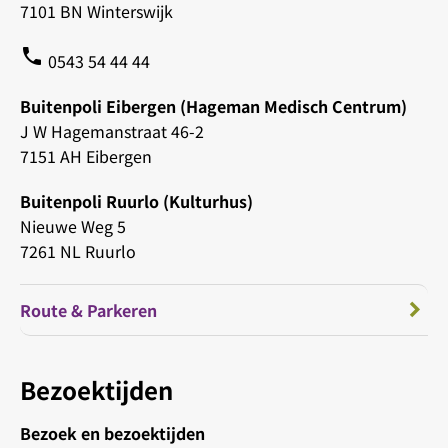
7101 BN Winterswijk
phone
0543 54 44 44
Buitenpoli Eibergen (Hageman Medisch Centrum)
J W Hagemanstraat 46-2
7151 AH Eibergen
Buitenpoli Ruurlo (Kulturhus)
Nieuwe Weg 5
7261 NL Ruurlo
Route & Parkeren
Bezoektijden
Bezoek en bezoektijden