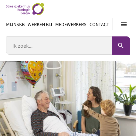
Ga
direct
naar
menu
MIJNSKB
WERKEN BIJ
MEDEWERKERS
CONTACT
inhoud
Zoek
search