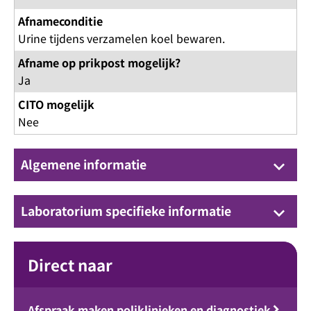
Afnameconditie
Urine tijdens verzamelen koel bewaren.
Afname op prikpost mogelijk?
Ja
CITO mogelijk
Nee
Algemene informatie
keyboard_arrow_down
Laboratorium specifieke informatie
keyboard_arrow_down
Direct naar
Afspraak maken poliklinieken en diagnostiek