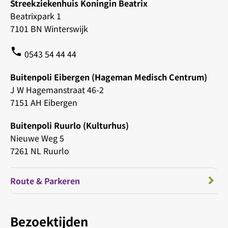
Streekziekenhuis Koningin Beatrix
Beatrixpark 1
7101 BN Winterswijk
phone
0543 54 44 44
Buitenpoli Eibergen (Hageman Medisch Centrum)
J W Hagemanstraat 46-2
7151 AH Eibergen
Buitenpoli Ruurlo (Kulturhus)
Nieuwe Weg 5
7261 NL Ruurlo
Route & Parkeren
Bezoektijden