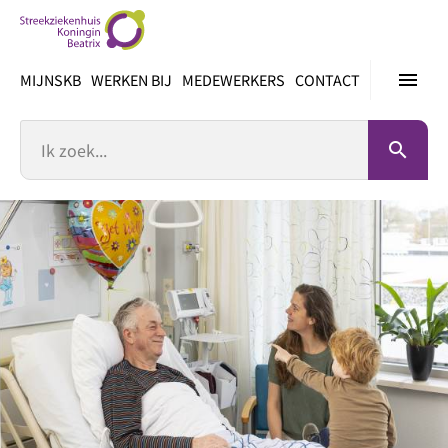
Ga
direct
naar
menu
MIJNSKB
WERKEN BIJ
MEDEWERKERS
CONTACT
inhoud
Zoek
search