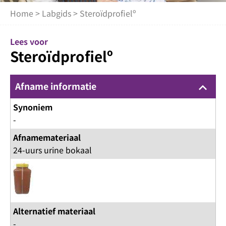
Home
>
Labgids
> Steroïdprofielº
Lees voor
Steroïdprofielº
Afname informatie
keyboard_arrow_up
Synoniem
-
Afnamemateriaal
24-uurs urine bokaal
Alternatief materiaal
-