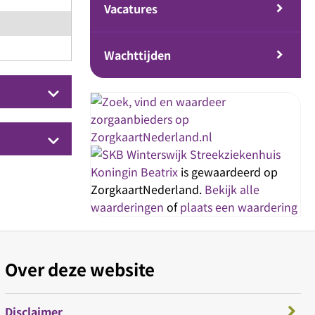
Vacatures
Wachttijden
keyboard_arrow_down
keyboard_arrow_down
Streekziekenhuis
Koningin Beatrix
is gewaardeerd op
ZorgkaartNederland.
Bekijk alle
waarderingen
of
plaats een waardering
Over deze website
Disclaimer