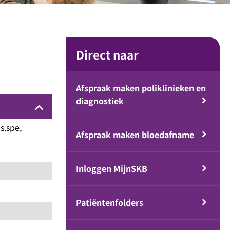
Direct naar
Afspraak maken poliklinieken en
diagnostiek
keyboard_arrow_up
as.spe,
Afspraak maken bloedafname
Inloggen MijnSKB
Patiëntenfolders