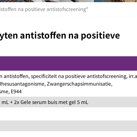
tistoffen na positieve antistofscreeningº
cyten antistoffen na positieve
 antistoffen, specificiteit na positieve antistofscreening, irr.
Rhesusantagonisme, Zwangerschapsimmunisatie,
sme, E944
6 mL + 2x Gele serum buis met gel 5 mL