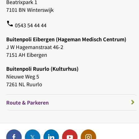
Beatrixpark 1
7101 BN Winterswijk
phone
0543 54 44 44
Buitenpoli Eibergen (Hageman Medisch Centrum)
J W Hagemanstraat 46-2
7151 AH Eibergen
Buitenpoli Ruurlo (Kulturhus)
Nieuwe Weg 5
7261 NL Ruurlo
Route & Parkeren