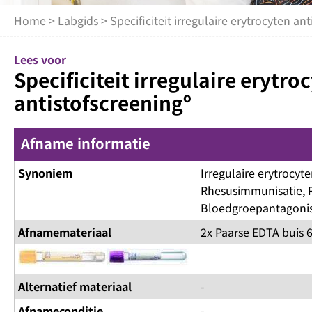
Home
>
Labgids
> Specificiteit irregulaire erytrocyten an
Lees voor
Specificiteit irregulaire erytro
antistofscreeningº
Afname informatie
Synoniem
Irregulaire erytrocyten
Rhesusimmunisatie, 
Bloedgroepantagoni
Afnamemateriaal
2x Paarse EDTA buis 
Alternatief materiaal
-
Afnameconditie
-