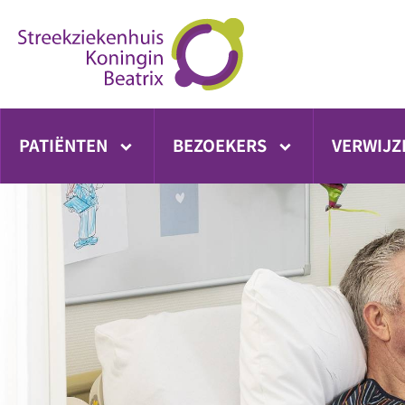
Ga
direct
naar
inhoud
PATIËNTEN
BEZOEKERS
VERWIJZ