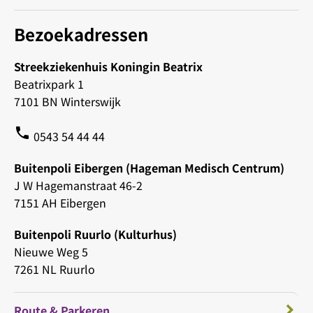
Bezoekadressen
Streekziekenhuis Koningin Beatrix
Beatrixpark 1
7101 BN Winterswijk
phone
0543 54 44 44
Buitenpoli Eibergen (Hageman Medisch Centrum)
J W Hagemanstraat 46-2
7151 AH Eibergen
Buitenpoli Ruurlo (Kulturhus)
Nieuwe Weg 5
7261 NL Ruurlo
Route & Parkeren