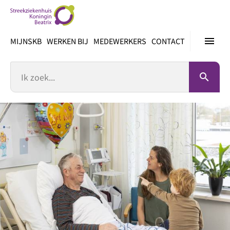
Ga
direct
naar
menu
MIJNSKB
WERKEN BIJ
MEDEWERKERS
CONTACT
inhoud
Zoek
search