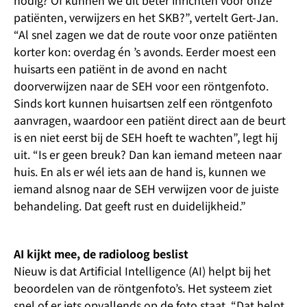
nodig? Of kunnen we dit beter inrichten voor onze
patiënten, verwijzers en het SKB?”, vertelt Gert-Jan.
“Al snel zagen we dat de route voor onze patiënten
korter kon: overdag én ’s avonds. Eerder moest een
huisarts een patiënt in de avond en nacht
doorverwijzen naar de SEH voor een röntgenfoto.
Sinds kort kunnen huisartsen zelf een röntgenfoto
aanvragen, waardoor een patiënt direct aan de beurt
is en niet eerst bij de SEH hoeft te wachten”, legt hij
uit. “Is er geen breuk? Dan kan iemand meteen naar
huis. En als er wél iets aan de hand is, kunnen we
iemand alsnog naar de SEH verwijzen voor de juiste
behandeling. Dat geeft rust en duidelijkheid.”
AI kijkt mee, de radioloog beslist
Nieuw is dat Artificial Intelligence (AI) helpt bij het
beoordelen van de röntgenfoto’s. Het systeem ziet
snel of er iets opvallends op de foto staat. “Dat helpt