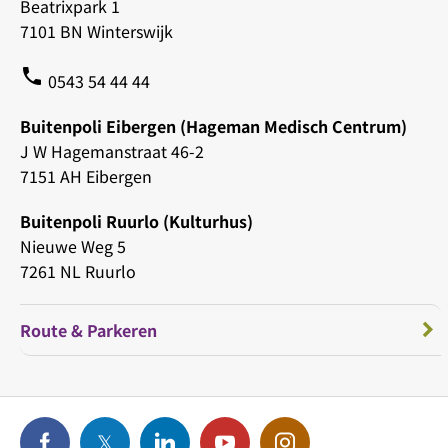
Beatrixpark 1
7101 BN Winterswijk
phone
0543 54 44 44
Buitenpoli Eibergen (Hageman Medisch Centrum)
J W Hagemanstraat 46-2
7151 AH Eibergen
Buitenpoli Ruurlo (Kulturhus)
Nieuwe Weg 5
7261 NL Ruurlo
Route & Parkeren