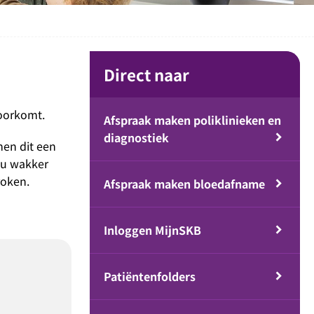
Direct naar
oorkomt.
Afspraak maken poliklinieken en
diagnostiek
men dit een
 u wakker
roken.
Afspraak maken bloedafname
Inloggen MijnSKB
Patiëntenfolders