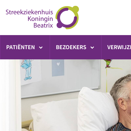
Ga
direct
naar
inhoud
PATIËNTEN
BEZOEKERS
VERWIJZ