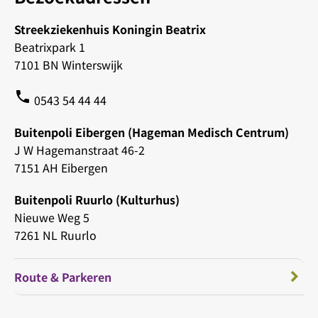
Streekziekenhuis Koningin Beatrix
Beatrixpark 1
7101 BN Winterswijk
phone
0543 54 44 44
Buitenpoli Eibergen (Hageman Medisch Centrum)
J W Hagemanstraat 46-2
7151 AH Eibergen
Buitenpoli Ruurlo (Kulturhus)
Nieuwe Weg 5
7261 NL Ruurlo
Route & Parkeren