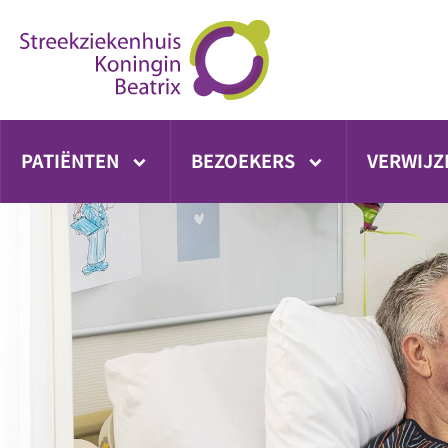
Ga
direct
naar
inhoud
PATIËNTEN
BEZOEKERS
VERWIJZ