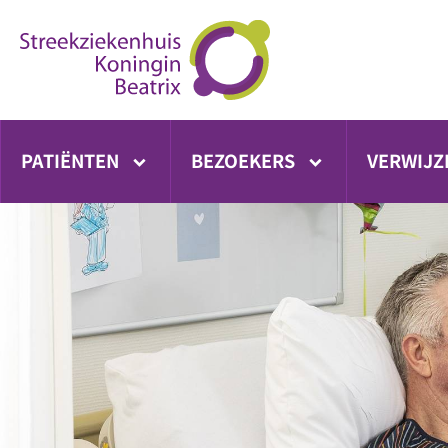
Ga
direct
naar
inhoud
PATIËNTEN
BEZOEKERS
VERWIJZ