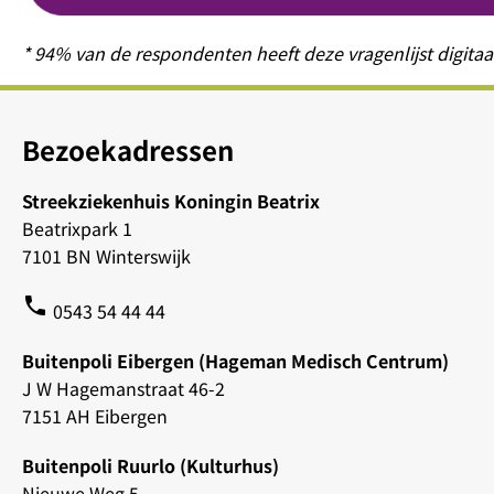
* 94% van de respondenten heeft deze vragenlijst digita
Bezoekadressen
Streekziekenhuis Koningin Beatrix
Beatrixpark 1
7101 BN Winterswijk
phone
0543 54 44 44
Buitenpoli Eibergen (Hageman Medisch Centrum)
J W Hagemanstraat 46-2
7151 AH Eibergen
Buitenpoli Ruurlo (Kulturhus)
Nieuwe Weg 5