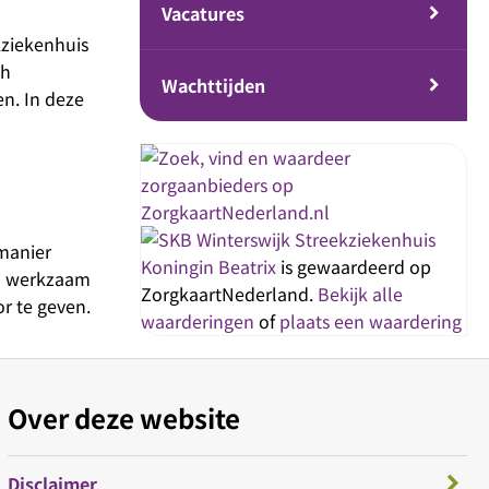
Vacatures
kziekenhuis
ch
Wachttijden
n. In deze
Streekziekenhuis
 manier
Koningin Beatrix
is gewaardeerd op
 u werkzaam
ZorgkaartNederland.
Bekijk alle
r te geven.
waarderingen
of
plaats een waardering
Over deze website
Disclaimer