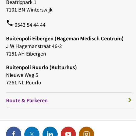
Beatrixpark 1
7101 BN Winterswijk
phone
0543 54 44 44
Buitenpoli Eibergen (Hageman Medisch Centrum)
J W Hagemanstraat 46-2
7151 AH Eibergen
Buitenpoli Ruurlo (Kulturhus)
Nieuwe Weg 5
7261 NL Ruurlo
Route & Parkeren