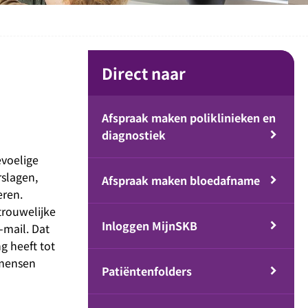
Direct naar
Afspraak maken poliklinieken en
diagnostiek
evoelige
rslagen,
Afspraak maken bloedafname
eren.
trouwelijke
Inloggen MijnSKB
-mail. Dat
g heeft tot
 mensen
Patiëntenfolders