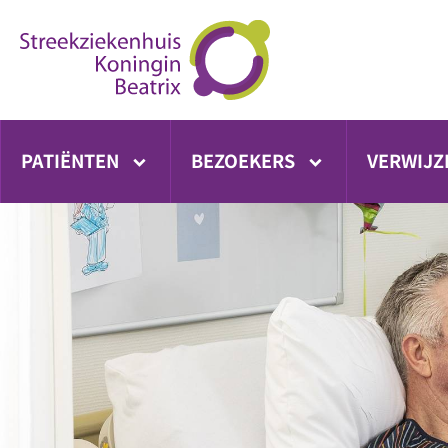
Ga
direct
naar
inhoud
PATIËNTEN
BEZOEKERS
VERWIJZ