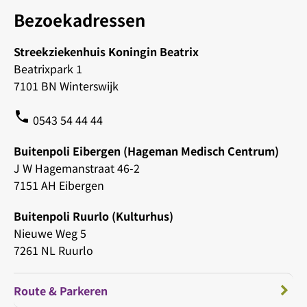
Bezoekadressen
Streekziekenhuis Koningin Beatrix
Beatrixpark 1
7101 BN Winterswijk
phone
0543 54 44 44
Buitenpoli Eibergen (Hageman Medisch Centrum)
J W Hagemanstraat 46-2
7151 AH Eibergen
Buitenpoli Ruurlo (Kulturhus)
Nieuwe Weg 5
7261 NL Ruurlo
Route & Parkeren