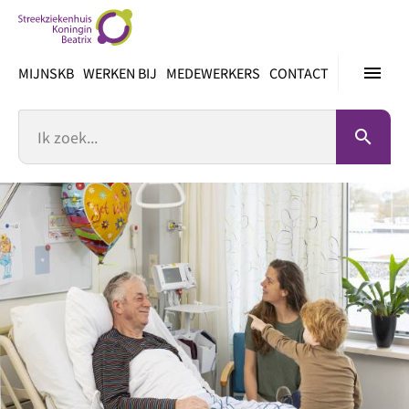
Ga
direct
naar
menu
MIJNSKB
WERKEN BIJ
MEDEWERKERS
CONTACT
inhoud
Zoek
search