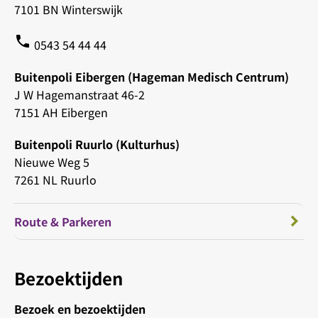
7101 BN Winterswijk
phone
0543 54 44 44
Buitenpoli Eibergen (Hageman Medisch Centrum)
J W Hagemanstraat 46-2
7151 AH Eibergen
Buitenpoli Ruurlo (Kulturhus)
Nieuwe Weg 5
7261 NL Ruurlo
Route & Parkeren
Bezoektijden
Bezoek en bezoektijden