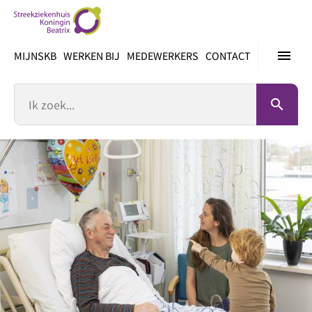
Ga
direct
naar
menu
MIJNSKB
WERKEN BIJ
MEDEWERKERS
CONTACT
inhoud
Zoek
search