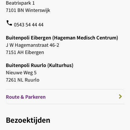
Beatrixpark 1
7101 BN Winterswijk
phone
0543 54 44 44
Buitenpoli Eibergen (Hageman Medisch Centrum)
J W Hagemanstraat 46-2
7151 AH Eibergen
Buitenpoli Ruurlo (Kulturhus)
Nieuwe Weg 5
7261 NL Ruurlo
Route & Parkeren
Bezoektijden