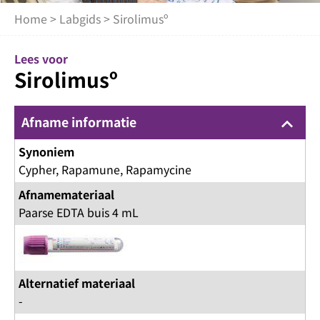
Home
>
Labgids
> Sirolimusº
Lees voor
Sirolimusº
Afname informatie
keyboard_arrow_up
Synoniem
Cypher, Rapamune, Rapamycine
Afnamemateriaal
Paarse EDTA buis 4 mL
Alternatief materiaal
-