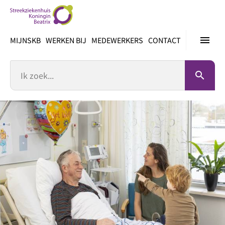
Ga
direct
naar
menu
MIJNSKB
WERKEN BIJ
MEDEWERKERS
CONTACT
inhoud
Zoek
search