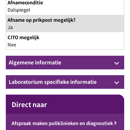
Afnameconditie
Dalspiegel
Afname op prikpost mogelijk?
Ja
CITO mogelijk
Nee
Algemene informatie
keyboard_arrow_down
Laboratorium specifieke informatie
keyboard_arrow_down
Direct naar
Afspraak maken poliklinieken en diagnostiek