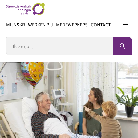
Ga
direct
naar
menu
MIJNSKB
WERKEN BIJ
MEDEWERKERS
CONTACT
inhoud
Zoek
search