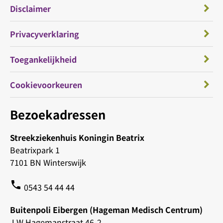
Disclaimer
Privacyverklaring
Toegankelijkheid
Cookievoorkeuren
Bezoekadressen
Streekziekenhuis Koningin Beatrix
Beatrixpark 1
7101 BN Winterswijk
phone
0543 54 44 44
Buitenpoli Eibergen (Hageman Medisch Centrum)
J W Hagemanstraat 46-2