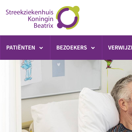
Ga
direct
naar
inhoud
PATIËNTEN
BEZOEKERS
VERWIJZ