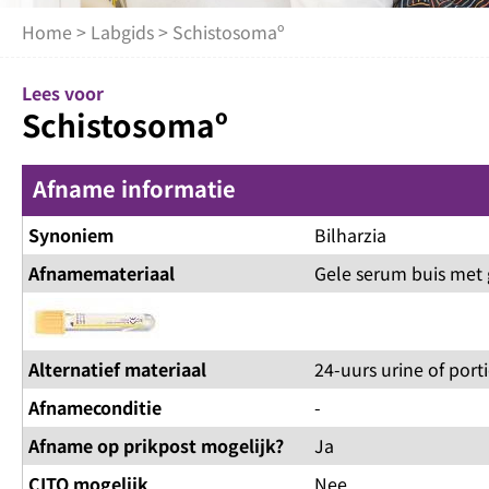
Home
>
Labgids
> Schistosomaº
Lees voor
Schistosomaº
Afname informatie
Synoniem
Bilharzia
Afnamemateriaal
Gele serum buis met 
Alternatief materiaal
24-uurs urine of porti
Afnameconditie
-
Afname op prikpost mogelijk?
Ja
CITO mogelijk
Nee