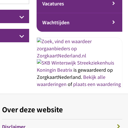
Vacatures
keyboard_arrow_down
Wachttijden
keyboard_arrow_down
Streekziekenhuis
Koningin Beatrix
is gewaardeerd op
ZorgkaartNederland.
Bekijk alle
waarderingen
of
plaats een waardering
Over deze website
Disclaimer