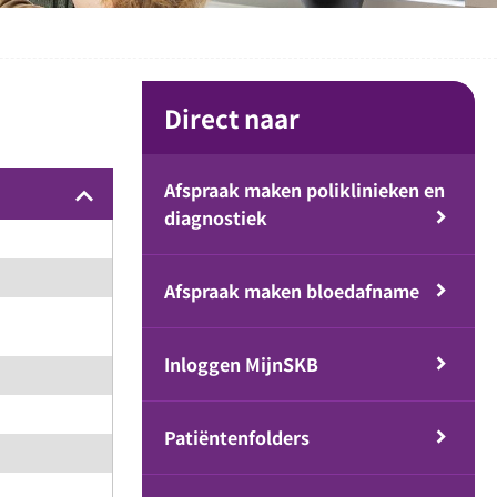
Direct naar
Afspraak maken poliklinieken en
keyboard_arrow_up
diagnostiek
Afspraak maken bloedafname
Inloggen MijnSKB
Patiëntenfolders