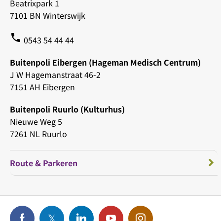
Beatrixpark 1
7101 BN Winterswijk
phone
0543 54 44 44
Buitenpoli Eibergen (Hageman Medisch Centrum)
J W Hagemanstraat 46-2
7151 AH Eibergen
Buitenpoli Ruurlo (Kulturhus)
Nieuwe Weg 5
7261 NL Ruurlo
Route & Parkeren