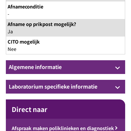
Afnameconditie
-
Afname op prikpost mogelijk?
Ja
CITO mogelijk
Nee
Algemene informatie
keyboard_arrow_down
Laboratorium specifieke informatie
keyboard_arrow_down
Direct naar
Afspraak maken poliklinieken en diagnostiek