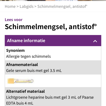
Home
>
Labgids
> Schimmelmengsel, antistof°
Lees voor
Schimmelmengsel, antistof°
Afname informatie
keyboard_arrow_up
Synoniem
Allergie tegen schimmels
Afnamemateriaal
Gele serum buis met gel 3.5 mL
Alternatief materiaal
Lichtgroene heparine buis met gel 3 mL of Paarse
EDTA buis 4 mL