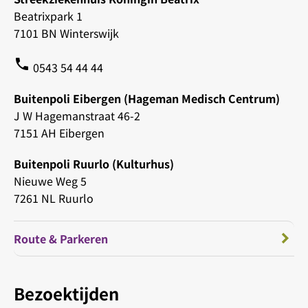
Beatrixpark 1
7101 BN Winterswijk
phone
0543 54 44 44
Buitenpoli Eibergen (Hageman Medisch Centrum)
J W Hagemanstraat 46-2
7151 AH Eibergen
Buitenpoli Ruurlo (Kulturhus)
Nieuwe Weg 5
7261 NL Ruurlo
Route & Parkeren
Bezoektijden