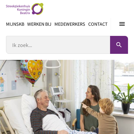
Ga
direct
naar
menu
MIJNSKB
WERKEN BIJ
MEDEWERKERS
CONTACT
inhoud
Zoek
search