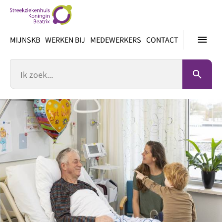
Ga
direct
naar
menu
MIJNSKB
WERKEN BIJ
MEDEWERKERS
CONTACT
inhoud
Zoek
search