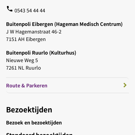
phone
0543 54 44 44
Buitenpoli Eibergen (Hageman Medisch Centrum)
J W Hagemanstraat 46-2
7151 AH Eibergen
Buitenpoli Ruurlo (Kulturhus)
Nieuwe Weg 5
7261 NL Ruurlo
Route & Parkeren
Bezoektijden
Bezoek en bezoektijden