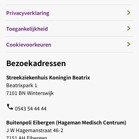
Privacyverklaring
Toegankelijkheid
Cookievoorkeuren
Bezoekadressen
Streekziekenhuis Koningin Beatrix
Beatrixpark 1
7101 BN Winterswijk
phone
0543 54 44 44
Buitenpoli Eibergen (Hageman Medisch Centrum)
J W Hagemanstraat 46-2
7151 AH Eibergen