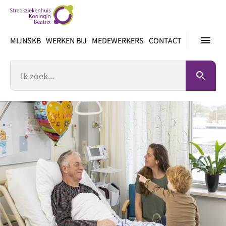
Ga
direct
naar
menu
MIJNSKB
WERKEN BIJ
MEDEWERKERS
CONTACT
inhoud
Zoek
search