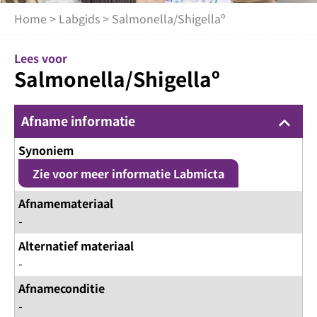
Home
>
Labgids
> Salmonella/Shigellaº
Lees voor
Salmonella/Shigellaº
Afname informatie
keyboard_arrow_up
Synoniem
Zie voor meer informatie Labmicta
Afnamemateriaal
-
Alternatief materiaal
-
Afnameconditie
-