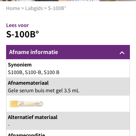
Home
>
Labgids
> S-100B°
Lees voor
S-100B°
Afname informatie
keyboard_arrow_up
Synoniem
S100B, S100-B, S100 B
Afnamemateriaal
Gele serum buis met gel 3.5 mL
Alternatief materiaal
-
Afnameconditie