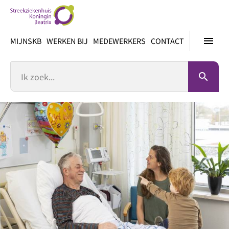
Ga
direct
naar
menu
MIJNSKB
WERKEN BIJ
MEDEWERKERS
CONTACT
inhoud
Zoek
search