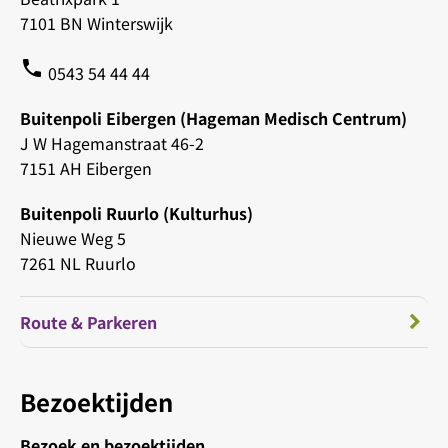
7101 BN Winterswijk
phone
0543 54 44 44
Buitenpoli Eibergen (Hageman Medisch Centrum)
J W Hagemanstraat 46-2
7151 AH Eibergen
Buitenpoli Ruurlo (Kulturhus)
Nieuwe Weg 5
7261 NL Ruurlo
Route & Parkeren
Bezoektijden
Bezoek en bezoektijden