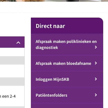
Direct naar
Afspraak maken poliklinieken en
keyboard_arrow_up
diagnostiek
Afspraak maken bloedafname
Inloggen MijnSKB
Patiëntenfolders
n een 2-4