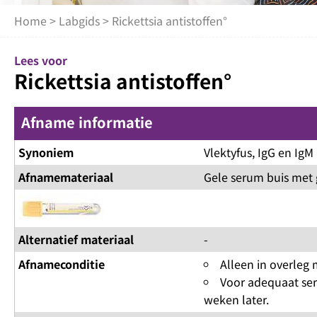
Home
>
Labgids
> Rickettsia antistoffen°
Lees voor
Rickettsia antistoffen°
Afname informatie
Synoniem
Vlektyfus, IgG en IgM 
Afnamemateriaal
Gele serum buis met 
Alternatief materiaal
-
Afnameconditie
Alleen in overleg 
Voor adequaat sero
weken later.