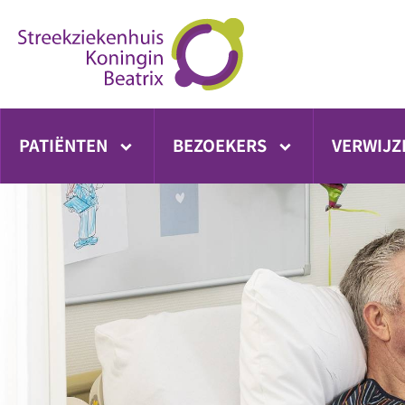
Ga
direct
naar
inhoud
PATIËNTEN
BEZOEKERS
VERWIJZ