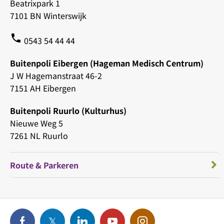
Beatrixpark 1
7101 BN Winterswijk
phone
0543 54 44 44
Buitenpoli Eibergen (Hageman Medisch Centrum)
J W Hagemanstraat 46-2
7151 AH Eibergen
Buitenpoli Ruurlo (Kulturhus)
Nieuwe Weg 5
7261 NL Ruurlo
Route & Parkeren