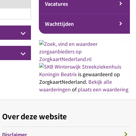
Vacatures
Wachttijden
keyboard_arrow_down
keyboard_arrow_down
Streekziekenhuis
Koningin Beatrix
is gewaardeerd op
ZorgkaartNederland.
Bekijk alle
waarderingen
of
plaats een waardering
Over deze website
Disclaimer