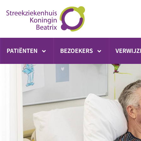
Ga
direct
naar
inhoud
PATIËNTEN
BEZOEKERS
VERWIJZ