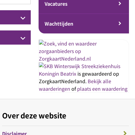
Vacatures
keyboard_arrow_down
Wachttijden
keyboard_arrow_down
Streekziekenhuis
Koningin Beatrix
is gewaardeerd op
ZorgkaartNederland.
Bekijk alle
waarderingen
of
plaats een waardering
Over deze website
Disclaimer