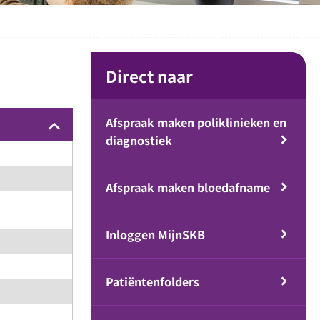
Direct naar
Afspraak maken poliklinieken en
keyboard_arrow_up
diagnostiek
Afspraak maken bloedafname
Inloggen MijnSKB
Patiëntenfolders