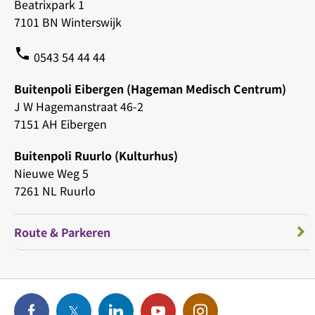
Beatrixpark 1
7101 BN Winterswijk
phone
0543 54 44 44
Buitenpoli Eibergen (Hageman Medisch Centrum)
J W Hagemanstraat 46-2
7151 AH Eibergen
Buitenpoli Ruurlo (Kulturhus)
Nieuwe Weg 5
7261 NL Ruurlo
Route & Parkeren