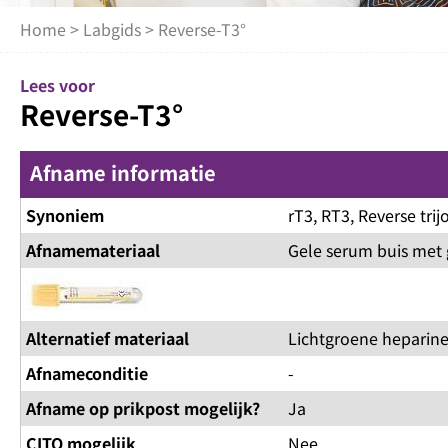
Home
>
Labgids
> Reverse-T3°
Lees voor
Reverse-T3°
Afname informatie
Synoniem
rT3, RT3, Reverse tri
Afnamemateriaal
Gele serum buis met 
Alternatief materiaal
Lichtgroene heparine
Afnameconditie
-
Afname op prikpost mogelijk?
Ja
CITO mogelijk
Nee