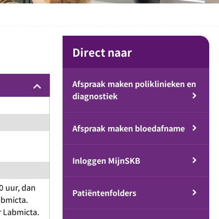
Direct naar
Afspraak maken poliklinieken en
keyboard_arrow_up
diagnostiek
Afspraak maken bloedafname
Inloggen MijnSKB
0 uur, dan
Patiëntenfolders
abmicta.
r Labmicta.