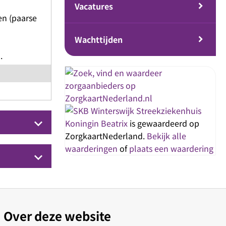
Vacatures
en (paarse
Wachttijden
.
Streekziekenhuis
keyboard_arrow_down
Koningin Beatrix
is gewaardeerd op
ZorgkaartNederland.
Bekijk alle
waarderingen
of
plaats een waardering
keyboard_arrow_down
Over deze website