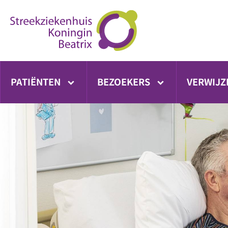
Ga
direct
naar
inhoud
PATIËNTEN
BEZOEKERS
VERWIJZ