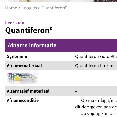
Home
>
Labgids
> Quantiferonº
Lees voor
Quantiferonº
Afname informatie
Synoniem
Quantiferon Gold Plu
Afnamemateriaal
Quantiferon buizen
Alternatief materiaal
-
Afnameconditie
Op maandag t/m do
dit doorgeven aan de 
Op vrijdag kan de af