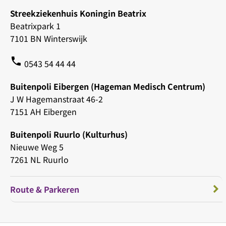
Streekziekenhuis Koningin Beatrix
Beatrixpark 1
7101 BN Winterswijk
phone
0543 54 44 44
Buitenpoli Eibergen (Hageman Medisch Centrum)
J W Hagemanstraat 46-2
7151 AH Eibergen
Buitenpoli Ruurlo (Kulturhus)
Nieuwe Weg 5
7261 NL Ruurlo
Route & Parkeren