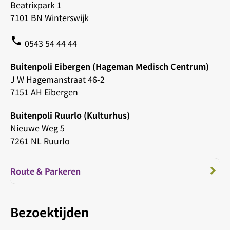
Beatrixpark 1
7101 BN Winterswijk
phone
0543 54 44 44
Buitenpoli Eibergen (Hageman Medisch Centrum)
J W Hagemanstraat 46-2
7151 AH Eibergen
Buitenpoli Ruurlo (Kulturhus)
Nieuwe Weg 5
7261 NL Ruurlo
Route & Parkeren
Bezoektijden