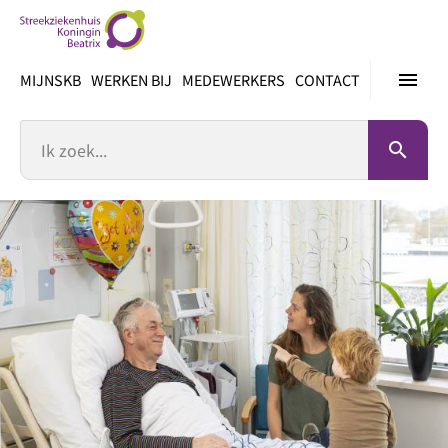
Ga
direct
naar
menu
MIJNSKB
WERKEN BIJ
MEDEWERKERS
CONTACT
inhoud
Zoek
search