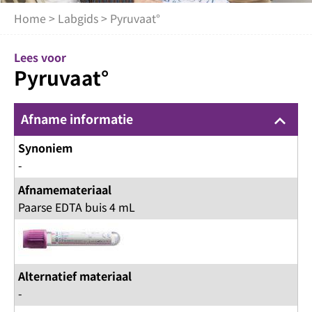
Home
>
Labgids
> Pyruvaat°
Lees voor
Pyruvaat°
Afname informatie
keyboard_arrow_up
Synoniem
-
Afnamemateriaal
Paarse EDTA buis 4 mL
Alternatief materiaal
-