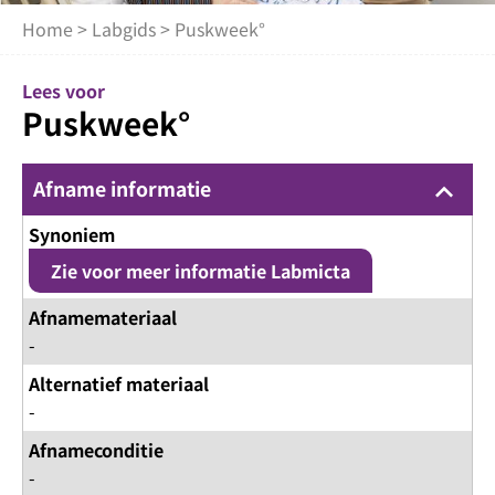
Home
>
Labgids
> Puskweek°
Lees voor
Puskweek°
Afname informatie
keyboard_arrow_up
Synoniem
Zie voor meer informatie Labmicta
Afnamemateriaal
-
Alternatief materiaal
-
Afnameconditie
-