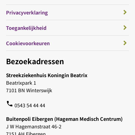
Privacyverklaring
Toegankelijkheid
Cookievoorkeuren
Bezoekadressen
Streekziekenhuis Koningin Beatrix
Beatrixpark 1
7101 BN Winterswijk
phone
0543 54 44 44
Buitenpoli Eibergen (Hageman Medisch Centrum)
J W Hagemanstraat 46-2
7151 AH Eibergen