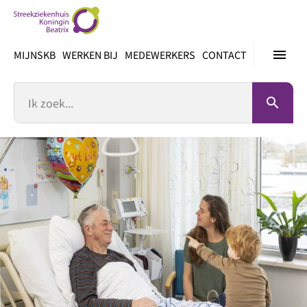
Ga
direct
naar
menu
MIJNSKB
WERKEN BIJ
MEDEWERKERS
CONTACT
inhoud
Zoek
search