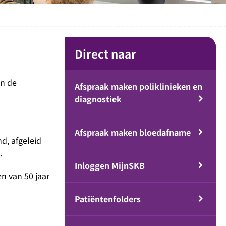
Direct naar
an de
Afspraak maken poliklinieken en
diagnostiek
Afspraak maken bloedafname
d, afgeleid
n.
Inloggen MijnSKB
n van 50 jaar
Patiëntenfolders