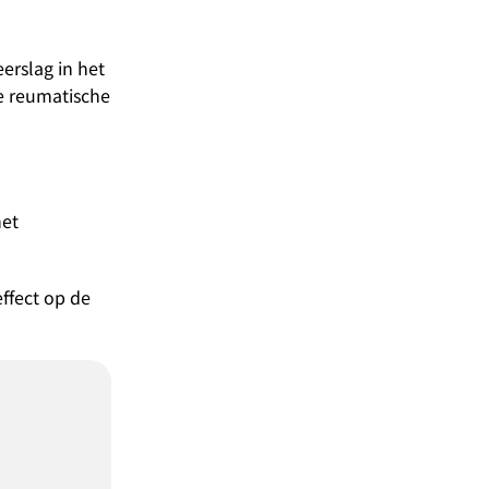
erslag in het
e reumatische
het
ffect op de