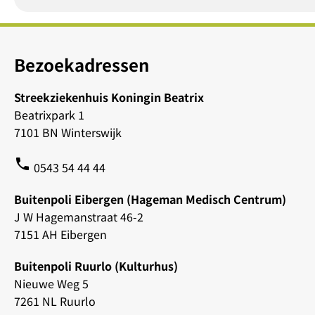
Bezoekadressen
Streekziekenhuis Koningin Beatrix
Beatrixpark 1
7101 BN Winterswijk
phone
0543 54 44 44
Buitenpoli Eibergen (Hageman Medisch Centrum)
J W Hagemanstraat 46-2
7151 AH Eibergen
Buitenpoli Ruurlo (Kulturhus)
Nieuwe Weg 5
7261 NL Ruurlo