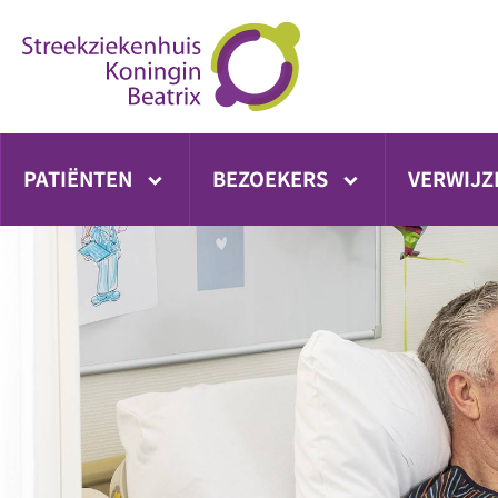
Ga
direct
naar
inhoud
PATIËNTEN
BEZOEKERS
VERWIJZ