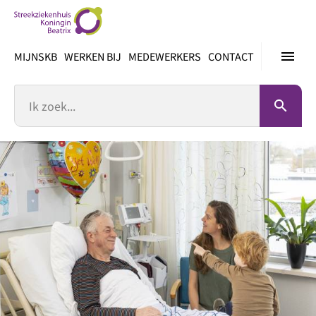
Ga
direct
naar
menu
MIJNSKB
WERKEN BIJ
MEDEWERKERS
CONTACT
inhoud
Zoek
search