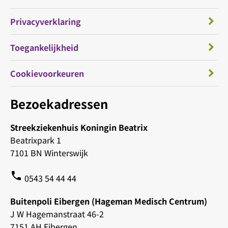
Privacyverklaring
Toegankelijkheid
Cookievoorkeuren
Bezoekadressen
Streekziekenhuis Koningin Beatrix
Beatrixpark 1
7101 BN Winterswijk
phone
0543 54 44 44
Buitenpoli Eibergen (Hageman Medisch Centrum)
J W Hagemanstraat 46-2
7151 AH Eibergen