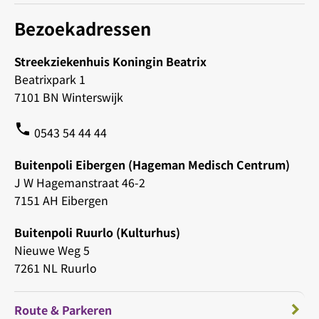
Bezoekadressen
Streekziekenhuis Koningin Beatrix
Beatrixpark 1
7101 BN Winterswijk
phone
0543 54 44 44
Buitenpoli Eibergen (Hageman Medisch Centrum)
J W Hagemanstraat 46-2
7151 AH Eibergen
Buitenpoli Ruurlo (Kulturhus)
Nieuwe Weg 5
7261 NL Ruurlo
Route & Parkeren