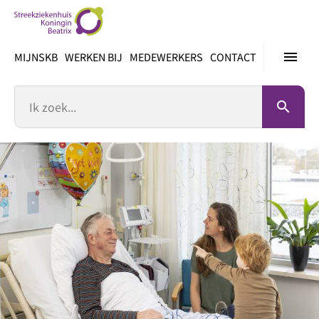
Ga
direct
naar
menu
MIJNSKB
WERKEN BIJ
MEDEWERKERS
CONTACT
inhoud
Zoek
search